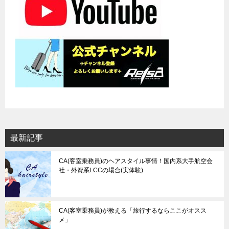
ン
最新記事
CA(客室乗務員)のヘアスタイル事情！国内系大手航空会
社・外資系LCCの場合(実体験)
CA(客室乗務員)が教える「旅行するならここがオスス
メ」