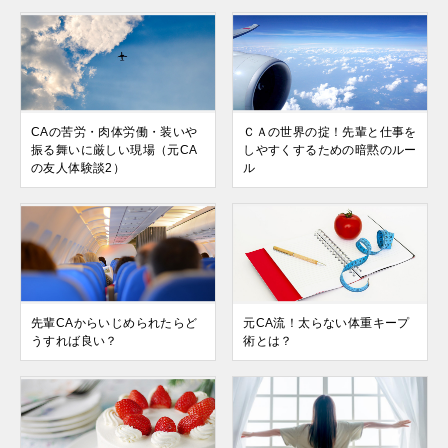
CAの苦労・肉体労働・装いや
ＣＡの世界の掟！先輩と仕事を
振る舞いに厳しい現場（元CA
しやすくするための暗黙のルー
の友人体験談2）
ル
先輩CAからいじめられたらど
元CA流！太らない体重キープ
うすれば良い？
術とは？