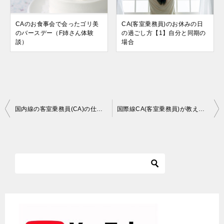
CAのお食事会で会ったゴリ美
CA(客室乗務員)のお休みの日
のバースデー（F姉さん体験
の過ごし方【1】自分と同期の
談）
場合
投
国内線の客室乗務員(CA)の仕事は楽なのか？忙しくて大変なのか？
国際線CA(客室乗務員)が教えます【2】海外旅行のための行動様式
稿
ナ
ビ
ゲ
ー
シ
ョ