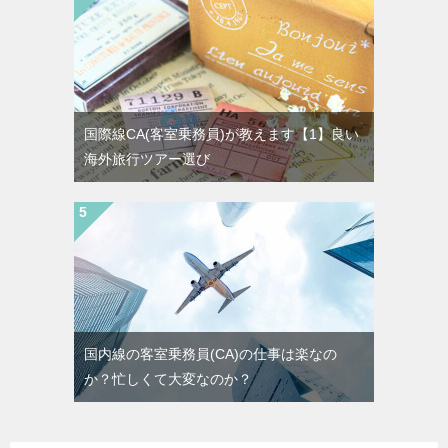
国際線CA(客室乗務員)が教えます【1】良い
海外旅行ツアー選び
国内線の客室乗務員(CA)の仕事は楽なの
か？忙しくて大変なのか？