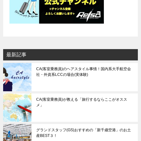
最新記事
CA(客室乗務員)のヘアスタイル事情！国内系大手航空会
社・外資系LCCの場合(実体験)
CA(客室乗務員)が教える「旅行するならここがオスス
メ」
グランドスタッフ(GS)おすすめの「新千歳空港」のお土
産BEST３！