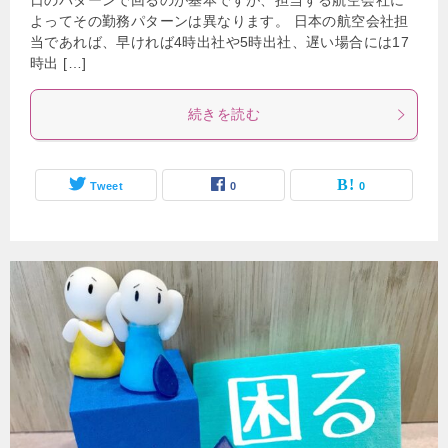
日のパターンで回るのが基本ですが、担当する航空会社に
よってその勤務パターンは異なります。 日本の航空会社担
当であれば、早ければ4時出社や5時出社、遅い場合には17
時出 […]
続きを読む
Tweet
0
0