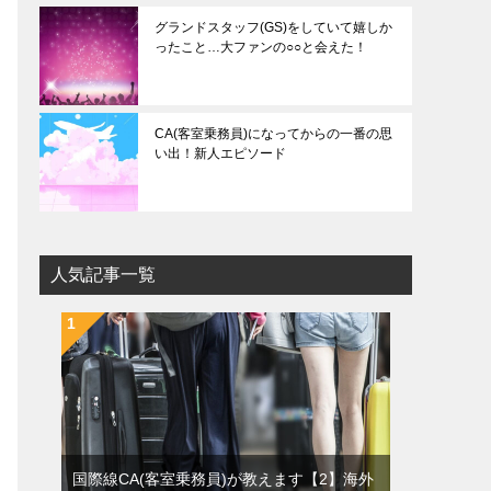
グランドスタッフ(GS)をしていて嬉しか
ったこと…大ファンの○○と会えた！
CA(客室乗務員)になってからの一番の思
い出！新人エピソード
人気記事一覧
国際線CA(客室乗務員)が教えます【2】海外