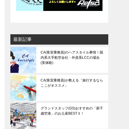
最新記事
CA(客室乗務員)のヘアスタイル事情！国
内系大手航空会社・外資系LCCの場合
(実体験)
CA(客室乗務員)が教える「旅行するなら
ここがオススメ」
グランドスタッフ(GS)おすすめの「新千
歳空港」のお土産BEST３！