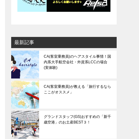
最新記事
CA(客室乗務員)のヘアスタイル事情！国
内系大手航空会社・外資系LCCの場合
(実体験)
CA(客室乗務員)が教える「旅行するなら
ここがオススメ」
グランドスタッフ(GS)おすすめの「新千
歳空港」のお土産BEST３！