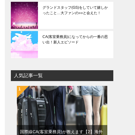
グランドスタッフ(GS)をしていて嬉しか
ったこと…大ファンの○○と会えた！
CA(客室乗務員)になってからの一番の思
い出！新人エピソード
人気記事一覧
国際線CA(客室乗務員)が教えます【2】海外