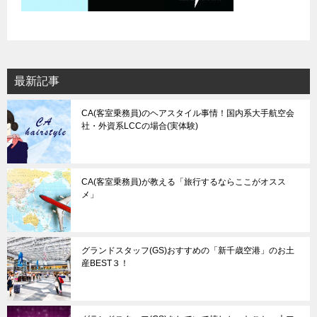
最新記事
CA(客室乗務員)のヘアスタイル事情！国内系大手航空会
社・外資系LCCの場合(実体験)
CA(客室乗務員)が教える「旅行するならここがオスス
メ」
グランドスタッフ(GS)おすすめの「新千歳空港」のお土
産BEST３！