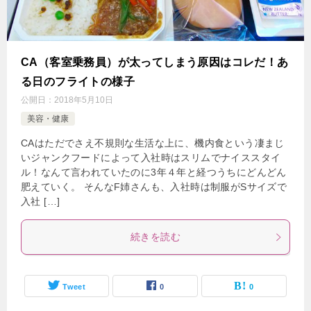
CA（客室乗務員）が太ってしまう原因はコレだ！あ
る日のフライトの様子
公開日：
2018年5月10日
美容・健康
CAはただでさえ不規則な生活な上に、機内食という凄まじ
いジャンクフードによって入社時はスリムでナイススタイ
ル！なんて言われていたのに3年４年と経つうちにどんどん
肥えていく。 そんなF姉さんも、入社時は制服がSサイズで
入社 […]
続きを読む
Tweet
0
0