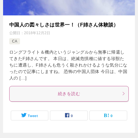
中国人の図々しさは世界一！（F姉さん体験談）
公開日：
2018年12月2日
CA
ロングフライト＆機内というジャングルから無事に帰還し
てきたF姉さんです。 本日は、絶滅危惧種に値する珍獣た
ちに遭遇し、F姉さんも危うく殺されかけるような気分にな
ったので記事にしますね。 恐怖の中国人団体 今日は、中国
人の […]
続きを読む
Tweet
0
0