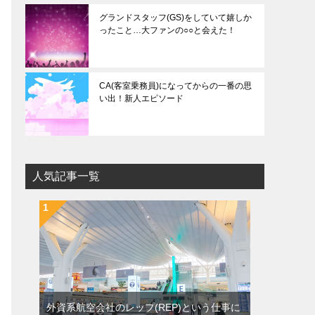
グランドスタッフ(GS)をしていて嬉しか
ったこと…大ファンの○○と会えた！
CA(客室乗務員)になってからの一番の思
い出！新人エピソード
人気記事一覧
外資系航空会社のレップ(REP)という仕事に