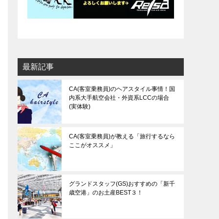
最新記事
CA(客室乗務員)のヘアスタイル事情！国
内系大手航空会社・外資系LCCの場合
(実体験)
CA(客室乗務員)が教える「旅行するなら
ここがオススメ」
グランドスタッフ(GS)おすすめの「新千
歳空港」のお土産BEST３！