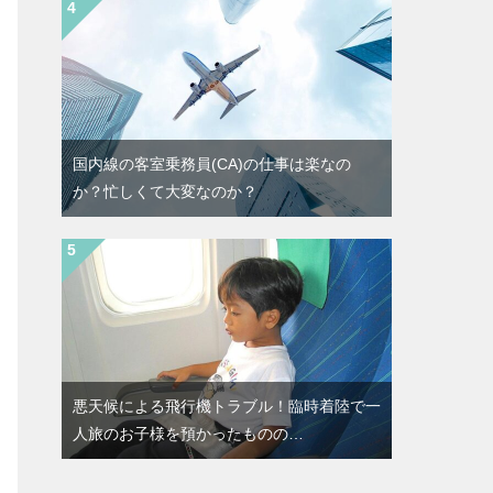
国内線の客室乗務員(CA)の仕事は楽なの
か？忙しくて大変なのか？
悪天候による飛行機トラブル！臨時着陸で一
人旅のお子様を預かったものの…