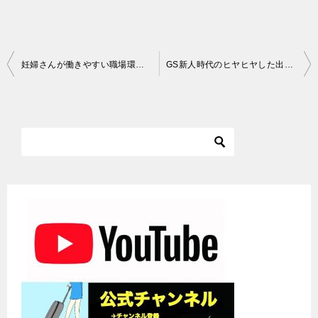
投
妊婦さんが働きやすい職場環境とは？働く仲間の理解と会社の体制
GS新人時代のヒヤヒヤした出来事！同期がまさかの寝坊？
稿
ナ
ビ
ゲ
ー
シ
ョ
ン