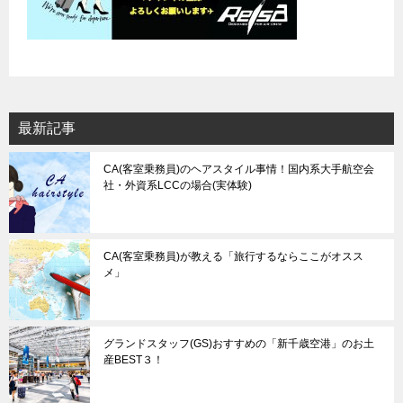
最新記事
CA(客室乗務員)のヘアスタイル事情！国内系大手航空会
社・外資系LCCの場合(実体験)
CA(客室乗務員)が教える「旅行するならここがオスス
メ」
グランドスタッフ(GS)おすすめの「新千歳空港」のお土
産BEST３！