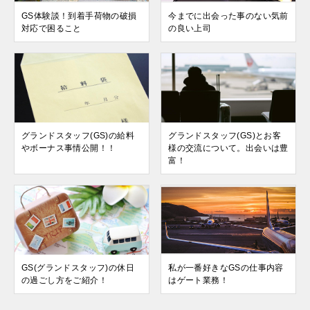
GS体験談！到着手荷物の破損
今までに出会った事のない気前
対応で困ること
の良い上司
グランドスタッフ(GS)の給料
グランドスタッフ(GS)とお客
やボーナス事情公開！！
様の交流について。出会いは豊
富！
GS(グランドスタッフ)の休日
私が一番好きなGSの仕事内容
の過ごし方をご紹介！
はゲート業務！