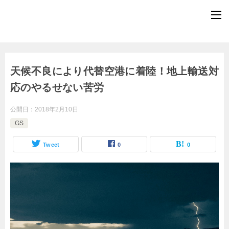
天候不良により代替空港に着陸！地上輸送対
応のやるせない苦労
公開日：
2018年2月10日
GS
Tweet
0
0