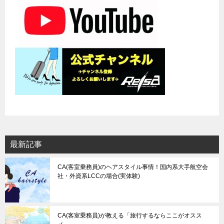
ョ
ン
最新記事
CA(客室乗務員)のヘアスタイル事情！国内系大手航空会
社・外資系LCCの場合(実体験)
CA(客室乗務員)が教える「旅行するならここがオスス