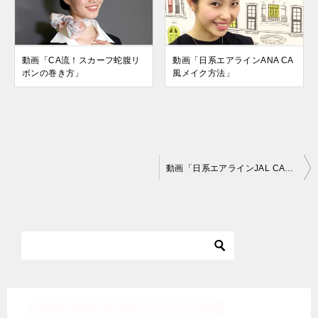
動画「CA流！スカーフ蛇腹リ
動画「日系エアラインANA CA
ボンの巻き方」
風メイク方法」
投
動画「日系エアラインJAL CA風メイク方法」
稿
ナ
ビ
ゲ
ー
シ