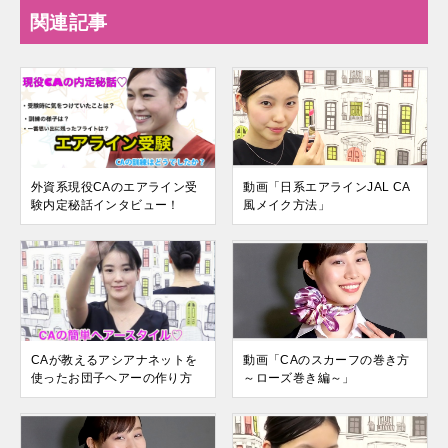
関連記事
外資系現役CAのエアライン受
動画「日系エアラインJAL CA
験内定秘話インタビュー！
風メイク方法」
CAが教えるアシアナネットを
動画「CAのスカーフの巻き方
使ったお団子ヘアーの作り方
～ローズ巻き編～」