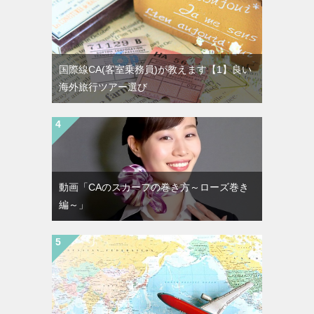
国際線CA(客室乗務員)が教えます【1】良い
海外旅行ツアー選び
動画「CAのスカーフの巻き方～ローズ巻き
編～」