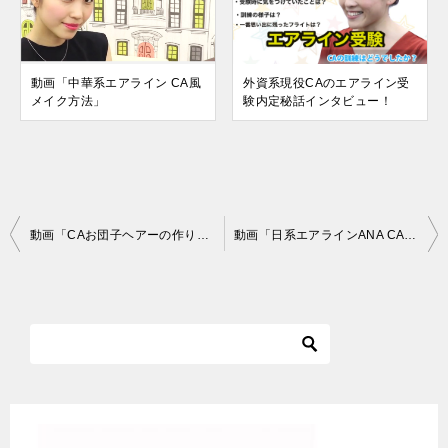
動画「中華系エアライン CA風
外資系現役CAのエアライン受
メイク方法」
験内定秘話インタビュー！
投
動画「CAお団子ヘアーの作り方！日系エアライン編」
動画「日系エアラインANA CA風メイク方法」
稿
ナ
ビ
ゲ
ー
シ