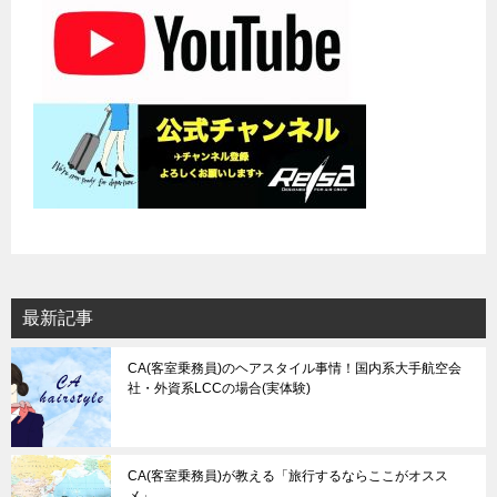
ョ
ン
最新記事
CA(客室乗務員)のヘアスタイル事情！国内系大手航空会
社・外資系LCCの場合(実体験)
CA(客室乗務員)が教える「旅行するならここがオスス
メ」