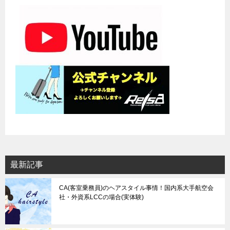
シ
ョ
ン
最新記事
CA(客室乗務員)のヘアスタイル事情！国内系大手航空会
社・外資系LCCの場合(実体験)