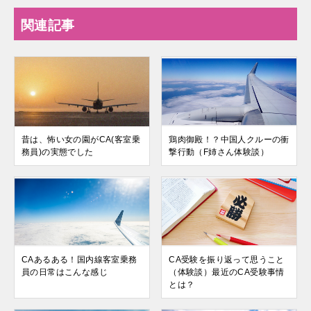
関連記事
昔は、怖い女の園がCA(客室乗
鶏肉御殿！？中国人クルーの衝
務員)の実態でした
撃行動（F姉さん体験談）
CAあるある！国内線客室乗務
CA受験を振り返って思うこと
員の日常はこんな感じ
（体験談）最近のCA受験事情
とは？