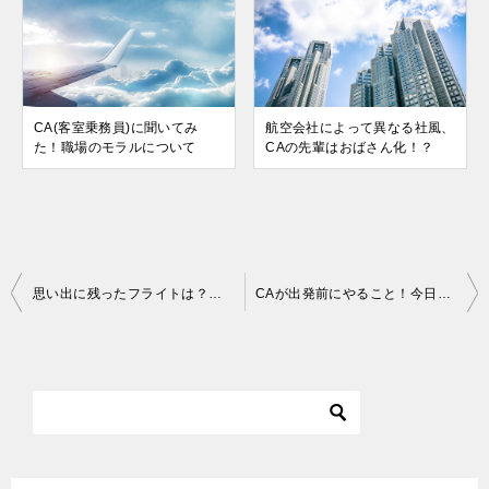
CA(客室乗務員)に聞いてみ
航空会社によって異なる社風、
た！職場のモラルについて
CAの先輩はおばさん化！？
投
思い出に残ったフライトは？【機内の思い出ベスト３】第3位～第2位
CAが出発前にやること！今日も良いフライトにするために
稿
ナ
ビ
ゲ
ー