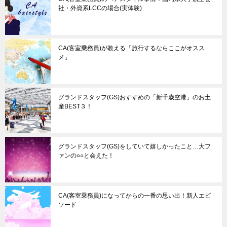
社・外資系LCCの場合(実体験)
CA(客室乗務員)が教える「旅行するならここがオスス
メ」
グランドスタッフ(GS)おすすめの「新千歳空港」のお土
産BEST３！
グランドスタッフ(GS)をしていて嬉しかったこと…大フ
ァンの○○と会えた！
CA(客室乗務員)になってからの一番の思い出！新人エピ
ソード