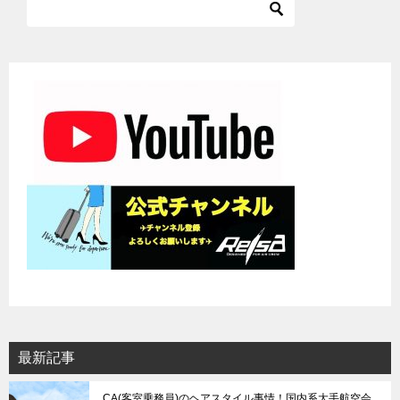
ゲ
ー
シ
ョ
ン
最新記事
CA(客室乗務員)のヘアスタイル事情！国内系大手航空会