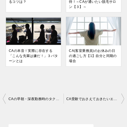
るコツは？
待！～CAが通いたい脱毛サロ
ン【３】～
CAの本音！実際に存在する
CA(客室乗務員)のお休みの日
「こんな先輩は嫌だ！」３パタ
の過ごし方【1】自分と同期の
ーンとは
場合
投
CAの早朝・深夜勤務時のタクシー利用について
CA受験でおさえておきたいエントリーシート作成の3つのポイント
稿
ナ
ビ