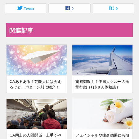
Tweet
0
0
関連記事
CAあるある！芸能人には会え
鶏肉御殿！？中国人クルーの衝
るけど…パターン別に紹介！
撃行動（F姉さん体験談）
CA同士の人間関係！上手くや
フェイシャルや痩身効果にも期