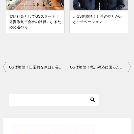
契約社員としてGSスタート！
元GS体験談！仕事のやりがい
外資系航空会社の社員になるた
とモチベーション
めの道のり
投
GS体験談！日常的な休日と長期休暇の過ごし方
GS体験談！私が対応に困ったお客さま ベスト３
稿
ナ
ビ
ゲ
ー
シ
ョ