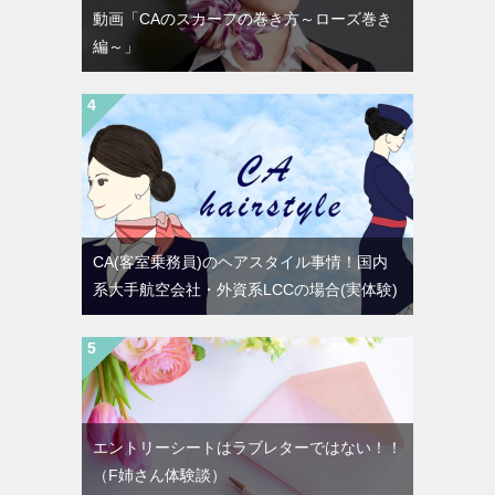
動画「CAのスカーフの巻き方～ローズ巻き
編～」
CA(客室乗務員)のヘアスタイル事情！国内
系大手航空会社・外資系LCCの場合(実体験)
エントリーシートはラブレターではない！！
（F姉さん体験談）