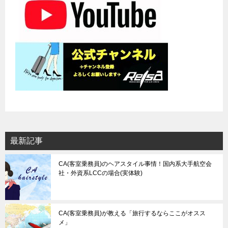
ン
最新記事
CA(客室乗務員)のヘアスタイル事情！国内系大手航空会
社・外資系LCCの場合(実体験)
CA(客室乗務員)が教える「旅行するならここがオスス
メ」