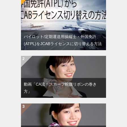
パイロット/定期運送用操縦士・外国免許
(ATPL)をJCABライセンスに切り替える方法
動画「CA流！スカーフ蛇腹リボンの巻き
方」