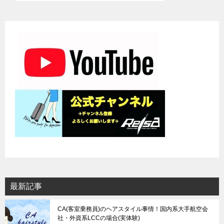
最新記事
CA(客室乗務員)のヘアスタイル事情！国内系大手航空会
社・外資系LCCの場合(実体験)