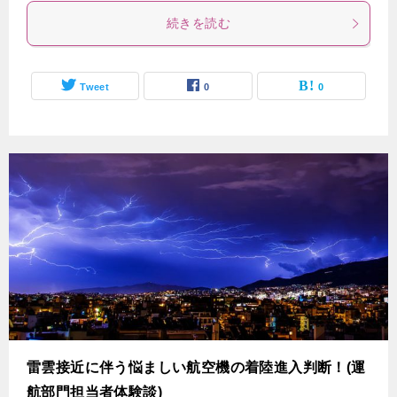
続きを読む
Tweet
0
0
雷雲接近に伴う悩ましい航空機の着陸進入判断！(運
航部門担当者体験談)