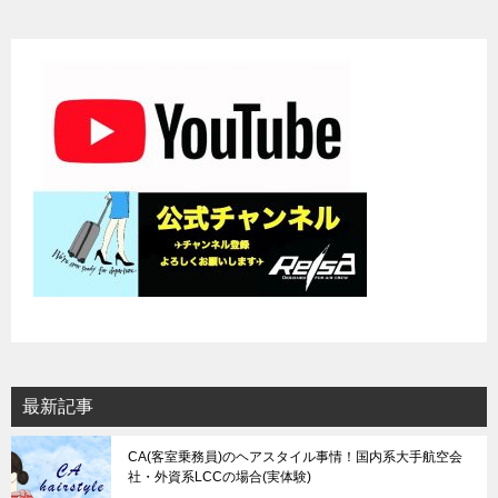
最新記事
CA(客室乗務員)のヘアスタイル事情！国内系大手航空会
社・外資系LCCの場合(実体験)