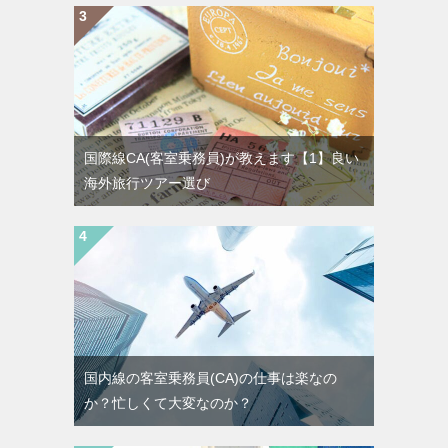
国際線CA(客室乗務員)が教えます【1】良い
海外旅行ツアー選び
国内線の客室乗務員(CA)の仕事は楽なの
か？忙しくて大変なのか？