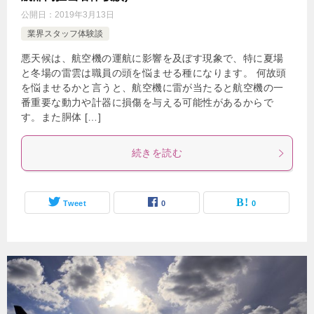
公開日：
2019年3月13日
業界スタッフ体験談
悪天候は、航空機の運航に影響を及ぼす現象で、特に夏場
と冬場の雷雲は職員の頭を悩ませる種になります。 何故頭
を悩ませるかと言うと、航空機に雷が当たると航空機の一
番重要な動力や計器に損傷を与える可能性があるからで
す。また胴体 […]
続きを読む
Tweet
0
0