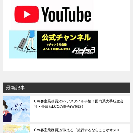
ョ
ン
最新記事
CA(客室乗務員)のヘアスタイル事情！国内系大手航空会
社・外資系LCCの場合(実体験)
CA(客室乗務員)が教える「旅行するならここがオスス