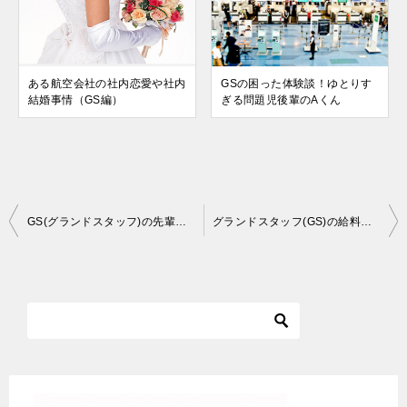
ある航空会社の社内恋愛や社内
GSの困った体験談！ゆとりす
結婚事情（GS編）
ぎる問題児後輩のAくん
投
GS(グランドスタッフ)の先輩に教わった「怒っているお客様の対応の仕方」
グランドスタッフ(GS)の給料やボーナス事情公開！！
稿
ナ
ビ
ゲ
ー
シ