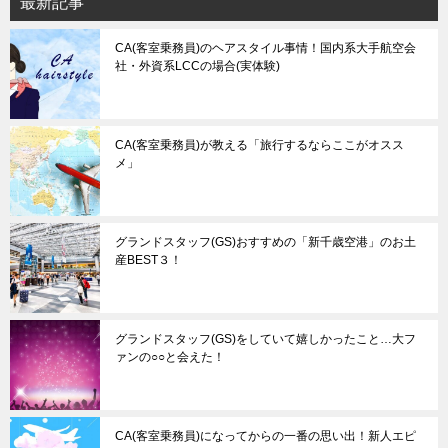
最新記事
CA(客室乗務員)のヘアスタイル事情！国内系大手航空会
社・外資系LCCの場合(実体験)
CA(客室乗務員)が教える「旅行するならここがオスス
メ」
グランドスタッフ(GS)おすすめの「新千歳空港」のお土
産BEST３！
グランドスタッフ(GS)をしていて嬉しかったこと…大フ
ァンの○○と会えた！
CA(客室乗務員)になってからの一番の思い出！新人エピ