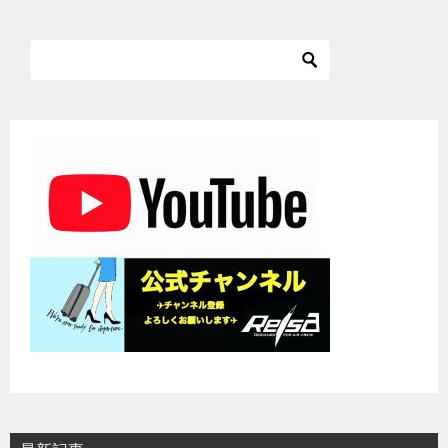
ナ
ビ
ゲ
ー
シ
ョ
ン