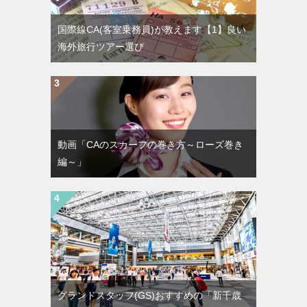
国際線CA(客室乗務員)が教えます【1】良い
海外旅行ツアー選び
動画「CAのスカーフの巻き方～ローズ巻き
編～」
グランドスタッフ(GS)おすすめの「新千歳