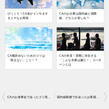
びっくり！CA達がドン引きす
CAのお仕事は国内線と国際
るイヤなお客様
線、どちらが楽しみ？
CA職辞めないためのコツは
CAの本音！実際に存在する
「病まない」こと！？
「こんな先輩は嫌だ！」３パタ
ーンとは
投
CAのお食事会で会ったゴリ美のバースデー（F姉さん体験談）
国内線勤務で出会ったお客様から学んだこと（CA体験談）
稿