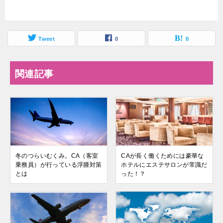
Tweet
0
0
関連記事
冬のつらいむくみ。CA（客室
CAが長く働くためには豪華な
乗務員）が行っている浮腫対策
ホテルにエステサロンが常識だ
とは
った！？