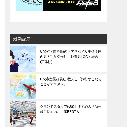
最新記事
CA(客室乗務員)のヘアスタイル事情！国
内系大手航空会社・外資系LCCの場合
(実体験)
CA(客室乗務員)が教える「旅行するなら
ここがオススメ」
グランドスタッフ(GS)おすすめの「新千
歳空港」のお土産BEST３！