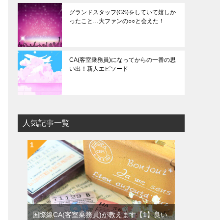
グランドスタッフ(GS)をしていて嬉しか
ったこと…大ファンの○○と会えた！
CA(客室乗務員)になってからの一番の思
い出！新人エピソード
人気記事一覧
国際線CA(客室乗務員)が教えます【1】良い