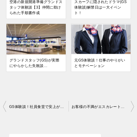
空港の新規開港準備グランドス
スカーフに隠されたドラマ(GS
タッフ体験談【3】仲間に助け
体験談)解禁日は一大イベン
られた手順書作成
ト！
グランドスタッフ(GS)が実際
元GS体験談！仕事のやりがい
にやらかした失敗談…
とモチベーション
投
GS体験談！社員食堂で安上がりに済ますケチな先輩に教えてもらったこと
お客様の不満がエスカレート！天候不良による欠航対応（グランドスタッフ編）
稿
ナ
ビ