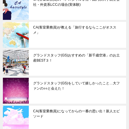
社・外資系LCCの場合(実体験)
CA(客室乗務員)が教える「旅行するならここがオスス
メ」
グランドスタッフ(GS)おすすめの「新千歳空港」のお土
産BEST３！
グランドスタッフ(GS)をしていて嬉しかったこと…大フ
ァンの○○と会えた！
CA(客室乗務員)になってからの一番の思い出！新人エピ
ソード