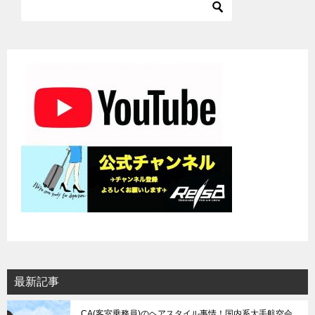
ゲ
ー
シ
ョ
ン
最新記事
CA(客室乗務員)のヘアスタイル事情！国内系大手航空会