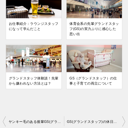
お仕事紹介：ラウンジスタッフ
体育会系の先輩グランドスタッ
になって学んだこと
フ(GS)の実力ぶりに感心した
思い出
グランドスタッフ体験談！先輩
GS（グランドスタッフ）の仕
から嫌われない方法とは？
事と子育ての両立について
投
ヤンキー毛のある後輩GS(グランドスタッフ)問題児！仲間が次々退職！？
GS(グランドスタッフ)の休日の過ごし方をご紹介！