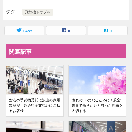
タグ
飛行機トラブル
Tweet
0
0
関連記事
空港の手荷物受託に沢山の家電
憧れのGSになるために！航空
製品が！超過料金支払いにごね
業界で働きたいと思った理由を
るお客様
大切する