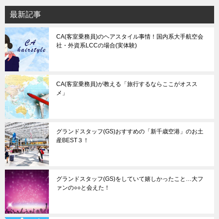
最新記事
CA(客室乗務員)のヘアスタイル事情！国内系大手航空会
社・外資系LCCの場合(実体験)
CA(客室乗務員)が教える「旅行するならここがオスス
メ」
グランドスタッフ(GS)おすすめの「新千歳空港」のお土
産BEST３！
グランドスタッフ(GS)をしていて嬉しかったこと…大フ
ァンの○○と会えた！