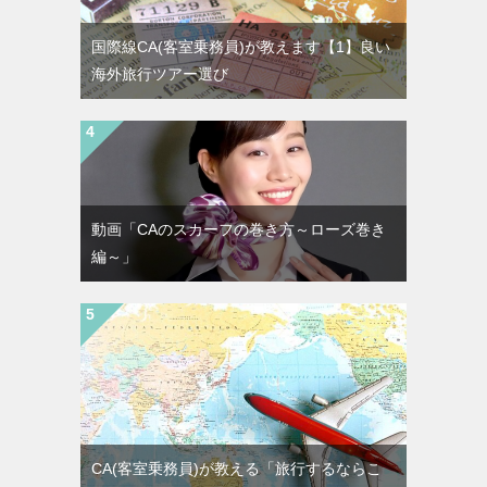
国際線CA(客室乗務員)が教えます【1】良い
海外旅行ツアー選び
動画「CAのスカーフの巻き方～ローズ巻き
編～」
CA(客室乗務員)が教える「旅行するならこ