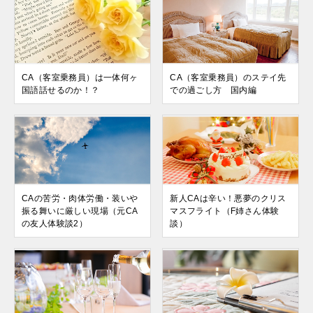
CA（客室乗務員）は一体何ヶ
CA（客室乗務員）のステイ先
国語話せるのか！？
での過ごし方 国内編
CAの苦労・肉体労働・装いや
新人CAは辛い！悪夢のクリス
振る舞いに厳しい現場（元CA
マスフライト（F姉さん体験
の友人体験談2）
談）