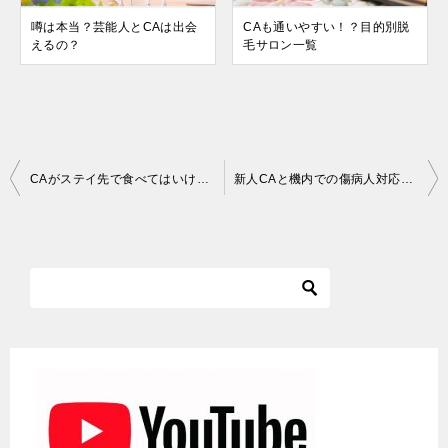
噂は本当？芸能人とCAは出会
CAも通いやすい！？目的別脱
えるの？
毛サロン一覧
投
CAがステイ先で食べてはいけないもの
新人CAと機内での傷病人対応。AEDで心肺蘇生
稿
ナ
ビ
ゲ
ー
シ
ョ
ン