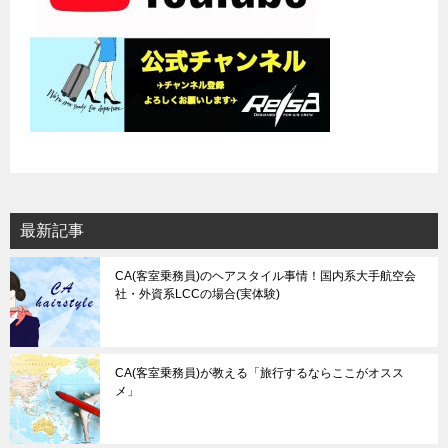
最新記事
CA(客室乗務員)のヘアスタイル事情！国内系大手航空会
社・外資系LCCの場合(実体験)
CA(客室乗務員)が教える「旅行するならここがオスス
メ」