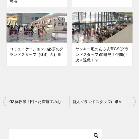
現場
コミュニケーション力必須のグ
ヤンキー毛のある後輩GS(グラ
ランドスタッフ（GS）の仕事
ンドスタッフ)問題児！仲間が
次々退職！？
投
GS体験談！困った潔癖症のお客様…開放されたのは出会ってから2年後
新人グランドスタッフに求められることとは？
稿
ナ
ビ