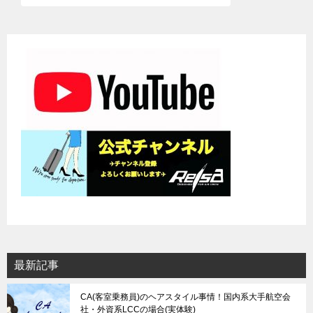
ゲ
ー
シ
ョ
ン
最新記事
CA(客室乗務員)のヘアスタイル事情！国内系大手航空会
社・外資系LCCの場合(実体験)