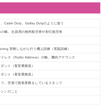
abin Duty、Galley Dutyのように使う
 Fareの略。社員用の無料航空券や割引航空券
b Training 実務しながら行う機上訓練（実践訓練）
レス（Public Address）の略。機内アナウンス
ンダント（客室乗務員）
ンダント（客室乗務員）
ッフ。空港で接客業務をしているスタッフ
テン）のこと
と