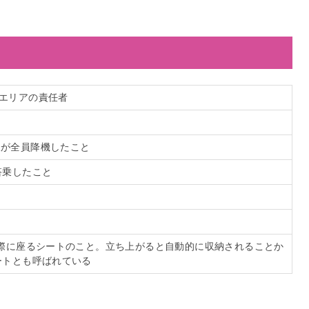
e。各エリアの責任者
お客様が全員降機したこと
搭乗したこと
の際に座るシートのこと。立ち上がると自動的に収納されることか
ートとも呼ばれている