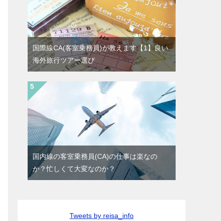
国際線CA(客室乗務員)が教えます【1】良い
海外旅行ツアー選び
国内線の客室乗務員(CA)の仕事は楽なの
か？忙しくて大変なのか？
Tweets by reisa_info