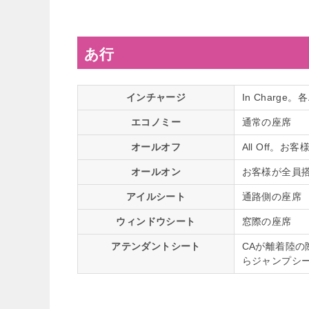
あ行
インチャージ
In Charg
エコノミー
通常の座席
オールオフ
All Off。
オールオン
お客様が全員
アイルシート
通路側の座席
ウィンドウシート
窓際の座席
アテンダントシート
CAが離着陸
らジャンプシ