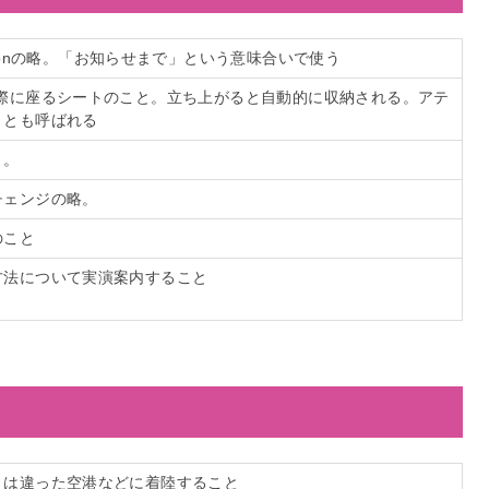
ormationの略。「お知らせまで」という意味合いで使う
の際に座るシートのこと。立ち上がると自動的に収納される。アテ
トとも呼ばれる
と。
チェンジの略。
のこと
方法について実演案内すること
とは違った空港などに着陸すること