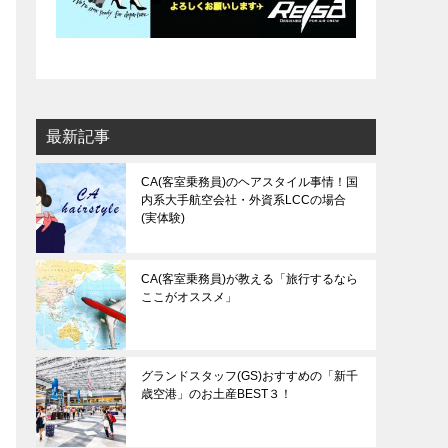
最新記事
CA(客室乗務員)のヘアスタイル事情！国
内系大手航空会社・外資系LCCの場合
(実体験)
CA(客室乗務員)が教える「旅行するなら
ここがオススメ」
グランドスタッフ(GS)おすすめの「新千
歳空港」のお土産BEST３！