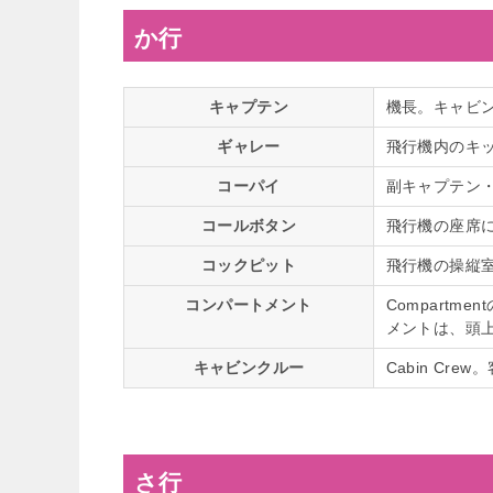
か行
キャプテン
機長。キャビ
ギャレー
飛行機内のキ
コーパイ
副キャプテン
コールボタン
飛行機の座席
コックピット
飛行機の操縦
コンパートメント
Compart
メントは、頭
キャビンクルー
Cabin Cre
さ行