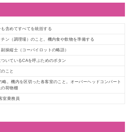
ンも含めてすべてを統括する
ッチン（調理場）のこと。機内食や飲物を準備する
・副操縦士（コーパイロットの略語）
についているCAを呼ぶためのボタン
室のこと
mentの略。機内を区切った各客室のこと。オーバーヘッドコンパート
上の荷物棚
w。客室乗務員