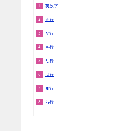
英数字
あ行
か行
さ行
た行
は行
ま行
ら行