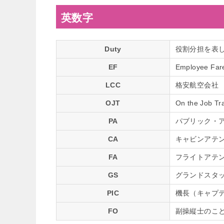
英数字
Duty
役割分担を表し、C
EF
Employee
LCC
格安航空会社
OJT
On the Jo
PA
パブリック・アド
CA
キャビンアテ
FA
フライトアテ
GS
グランドスタ
PIC
機長（キャプ
FO
副操縦士のこ