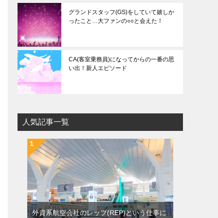
グランドスタッフ(GS)をしていて嬉しか
ったこと…大ファンの○○と会えた！
CA(客室乗務員)になってからの一番の思
い出！新人エピソード
人気記事一覧
外資系航空会社のレップ(REP)という仕事に