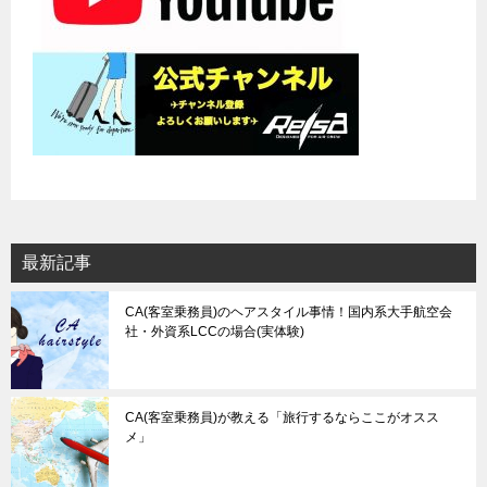
最新記事
CA(客室乗務員)のヘアスタイル事情！国内系大手航空会
社・外資系LCCの場合(実体験)
CA(客室乗務員)が教える「旅行するならここがオスス
メ」