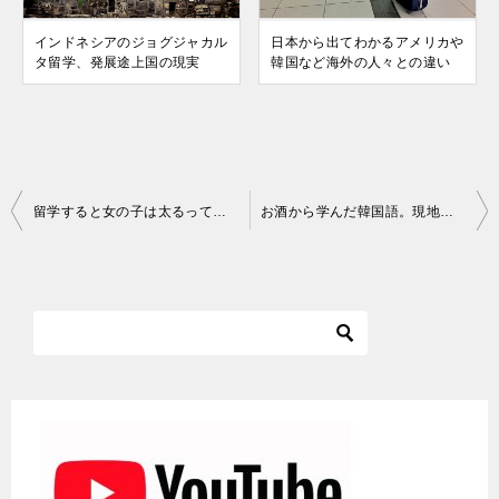
インドネシアのジョグジャカル
日本から出てわかるアメリカや
タ留学、発展途上国の現実
韓国など海外の人々との違い
投
留学すると女の子は太るって本当？ヨーロッパに留学してわかったこと
お酒から学んだ韓国語。現地人のように暮らした韓国滞在生活
稿
ナ
ビ
ゲ
ー
シ
ョ
ン