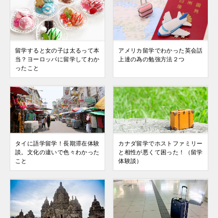
留学すると女の子は太るって本
アメリカ留学でわかった英会話
当？ヨーロッパに留学してわか
上達の為の勉強方法２つ
ったこと
タイに語学留学！長期滞在体験
カナダ留学でホストファミリー
談。文化の違いで色々わかった
と相性が悪くて困った！（留学
こと
体験談）