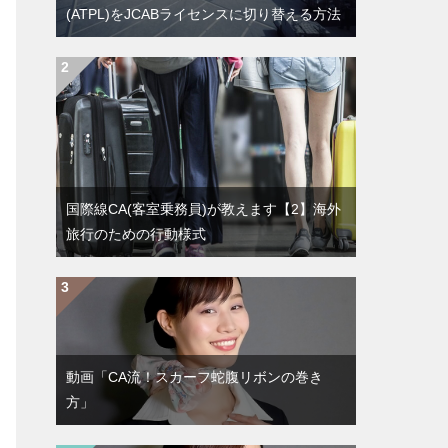
(ATPL)をJCABライセンスに切り替える方法
国際線CA(客室乗務員)が教えます【2】海外
旅行のための行動様式
動画「CA流！スカーフ蛇腹リボンの巻き
方」