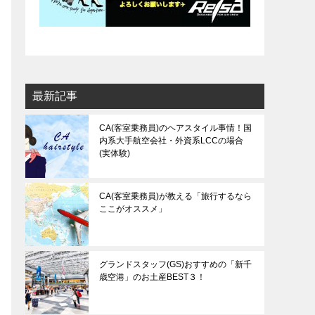
最新記事
CA(客室乗務員)のヘアスタイル事情！国
内系大手航空会社・外資系LCCの場合
(実体験)
CA(客室乗務員)が教える「旅行するなら
ここがオススメ」
グランドスタッフ(GS)おすすめの「新千
歳空港」のお土産BEST３！