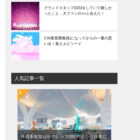
グランドスタッフ(GS)をしていて嬉しか
ったこと…大ファンの○○と会えた！
CA(客室乗務員)になってからの一番の思
い出！新人エピソード
人気記事一覧
外資系航空会社のレップ(REP)という仕事に