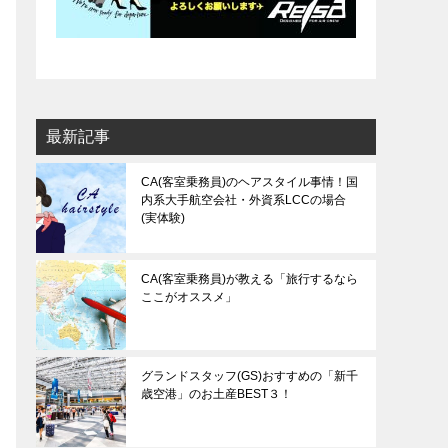
最新記事
CA(客室乗務員)のヘアスタイル事情！国
内系大手航空会社・外資系LCCの場合
(実体験)
CA(客室乗務員)が教える「旅行するなら
ここがオススメ」
グランドスタッフ(GS)おすすめの「新千
歳空港」のお土産BEST３！