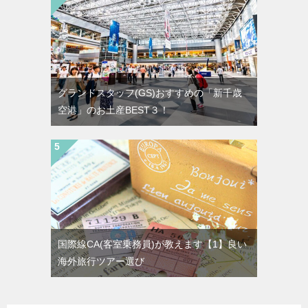
グランドスタッフ(GS)おすすめの「新千歳
空港」のお土産BEST３！
国際線CA(客室乗務員)が教えます【1】良い
海外旅行ツアー選び