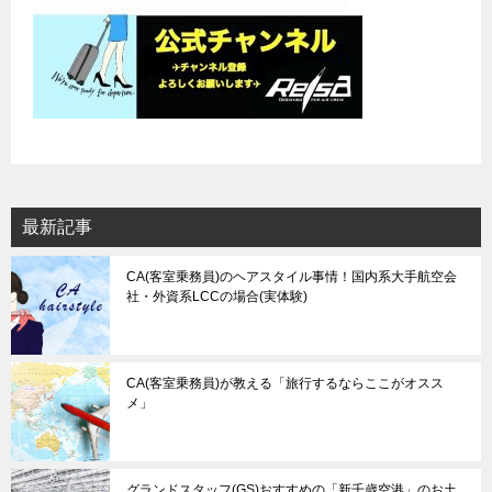
最新記事
CA(客室乗務員)のヘアスタイル事情！国内系大手航空会
社・外資系LCCの場合(実体験)
CA(客室乗務員)が教える「旅行するならここがオスス
メ」
グランドスタッフ(GS)おすすめの「新千歳空港」のお土