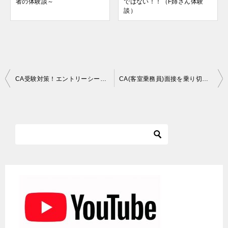
者の体験談～
ではない！！（F姉さん体験
談）
投
CA受験対策！エントリーシート作成にどれだけ時間かけていますか？
CA(客室乗務員)面接を乗り切る5つの方法と体験談をご紹介！
稿
ナ
ビ
ゲ
ー
シ
ョ
ン