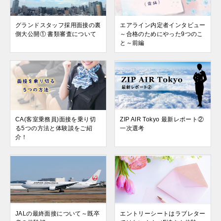
グランドスタッフ採用面接の裏
エアライン内定者インタビュー
側大公開① 書類審査について
～合格のためにやった9つのこ
と～前編
CA(客室乗務員)面接を乗り切
ZIP AIR Tokyo 最新レポート②
る5つの方法と体験談をご紹
一次選考
介！
JALの最終面接について～既卒
エントリーシートはラブレター