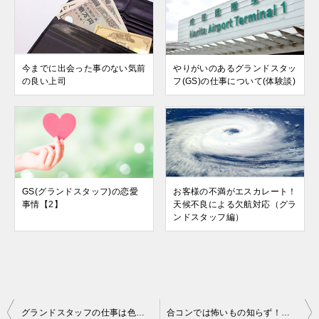
今までに出会った事のない気前
やりがいのあるグランドスタッ
の良い上司
フ(GS)の仕事について(体験談)
GS(グランドスタッフ)の恋愛
お客様の不満がエスカレート！
事情【2】
天候不良による欠航対応（グラ
ンドスタッフ編）
投
グランドスタッフの仕事は色々！あるGSのお仕事体験談
合コンでは怖いもの知らず！モテ職グランドスタッフの恋愛事情