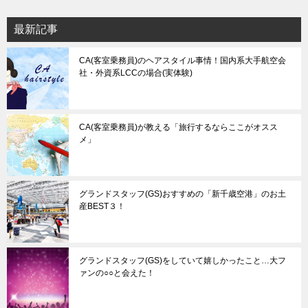
最新記事
CA(客室乗務員)のヘアスタイル事情！国内系大手航空会
社・外資系LCCの場合(実体験)
CA(客室乗務員)が教える「旅行するならここがオスス
メ」
グランドスタッフ(GS)おすすめの「新千歳空港」のお土
産BEST３！
グランドスタッフ(GS)をしていて嬉しかったこと…大フ
ァンの○○と会えた！