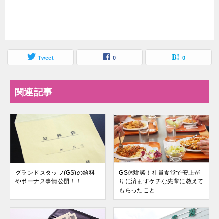
Tweet
0
0
関連記事
グランドスタッフ(GS)の給料
GS体験談！社員食堂で安上が
やボーナス事情公開！！
りに済ますケチな先輩に教えて
もらったこと