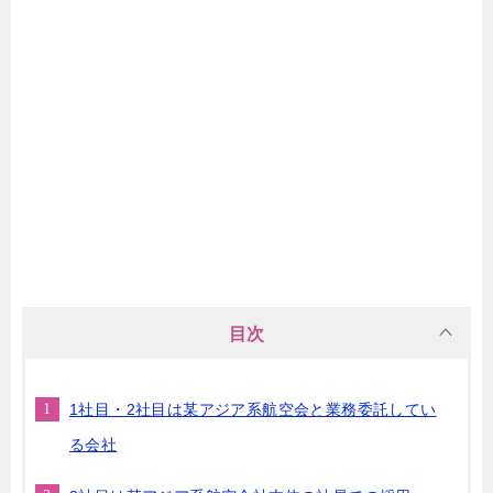
目次
1社目・2社目は某アジア系航空会と業務委託してい
る会社