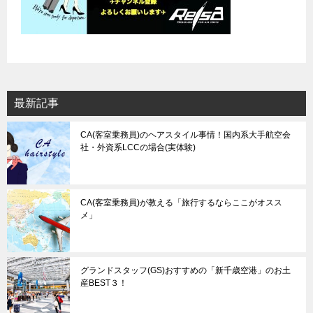
最新記事
CA(客室乗務員)のヘアスタイル事情！国内系大手航空会
社・外資系LCCの場合(実体験)
CA(客室乗務員)が教える「旅行するならここがオスス
メ」
グランドスタッフ(GS)おすすめの「新千歳空港」のお土
産BEST３！