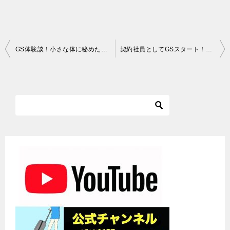
投
GS体験談！小さな体に秘めた思いに感動！お子様だけの飛行機旅行
契約社員としてGSスタート！外資系航空会社の社員になるための道のり
稿
ナ
ビ
ゲ
ー
シ
ョ
ン