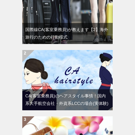
国際線CA(客室乗務員)が教えます【2】海外
旅行のための行動様式
CA(客室乗務員)のヘアスタイル事情！国内
系大手航空会社・外資系LCCの場合(実体験)