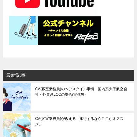
最新記事
CA(客室乗務員)のヘアスタイル事情！国内系大手航空会
社・外資系LCCの場合(実体験)
CA(客室乗務員)が教える「旅行するならここがオスス
メ」