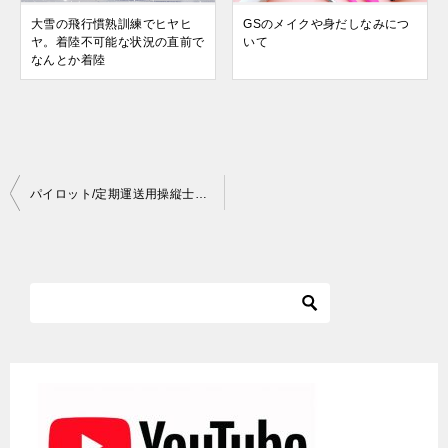
大雪の飛行慣熟訓練でヒヤヒ
GSのメイクや身だしなみにつ
ヤ。着陸不可能な状況の直前で
いて
なんとか着陸
投
パイロット/定期運送用操縦士・外国免許(ATPL)をJCABライセンスに切り替える方法
稿
ナ
ビ
ゲ
ー
シ
ョ
ン