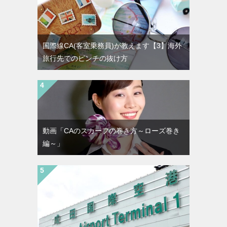
国際線CA(客室乗務員)が教えます【3】海外
旅行先でのピンチの抜け方
動画「CAのスカーフの巻き方～ローズ巻き
編～」