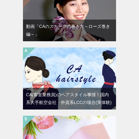
動画「CAのスカーフの巻き方～ローズ巻き
編～」
CA(客室乗務員)のヘアスタイル事情！国内
系大手航空会社・外資系LCCの場合(実体験)