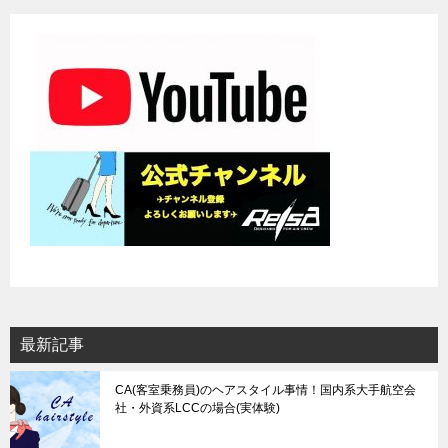
ー
シ
ョ
ン
最新記事
CA(客室乗務員)のヘアスタイル事情！国内系大手航空会
社・外資系LCCの場合(実体験)