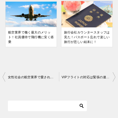
航空業界で働く最大のメリッ
旅行会社カウンタースタッフは
ト！社員優待で飛行機に安く搭
見た！パスポート忘れで楽しい
乗
旅行が悲しい結末に！
投
女性社会の航空業界で愛される後輩になるには
VIPフライトの対応は緊張の連続／航空業界スタッフ体験談
稿
ナ
ビ
ゲ