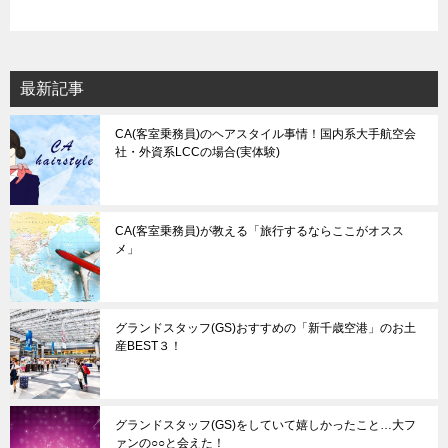
最新記事
CA(客室乗務員)のヘアスタイル事情！国内系大手航空会
社・外資系LCCの場合(実体験)
CA(客室乗務員)が教える「旅行するならここがオスス
メ」
グランドスタッフ(GS)おすすめの「新千歳空港」のお土
産BEST３！
グランドスタッフ(GS)をしていて嬉しかったこと…大フ
ァンの○○と会えた！