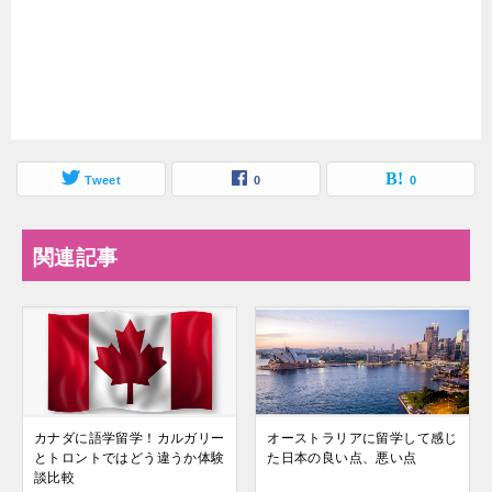
Tweet
0
0
関連記事
カナダに語学留学！カルガリー
オーストラリアに留学して感じ
とトロントではどう違うか体験
た日本の良い点、悪い点
談比較