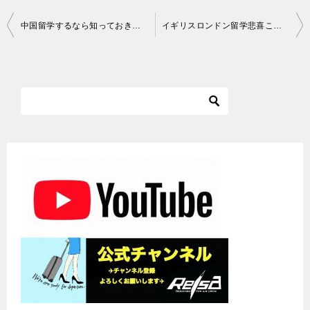
投
中国留学するなら知っておきたいこと！中国語の方言には苦労する
イギリスロンドン留学悲喜こもごもの思い出体験談
稿
ナ
ビ
ゲ
ー
シ
ョ
ン