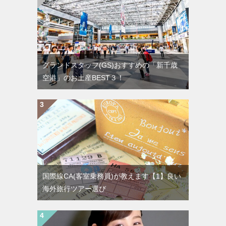
グランドスタッフ(GS)おすすめの「新千歳
空港」のお土産BEST３！
国際線CA(客室乗務員)が教えます【1】良い
海外旅行ツアー選び