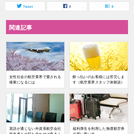
Tweet
0
0
関連記事
女性社会の航空業界で愛される
酔っ払いのお客様には苦労しま
後輩になるには
す（航空業界スタッフ体験談）
英語が通じない外資系航空会社
福利厚生を利用した無償航空券
担当者との打ち合わせは焦る！
の苦い思い出