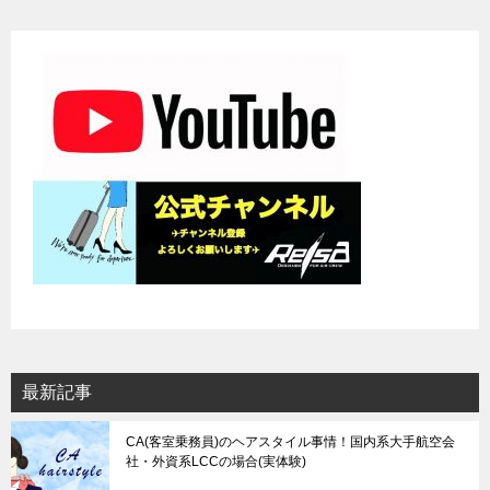
ー
シ
ョ
ン
最新記事
CA(客室乗務員)のヘアスタイル事情！国内系大手航空会
社・外資系LCCの場合(実体験)