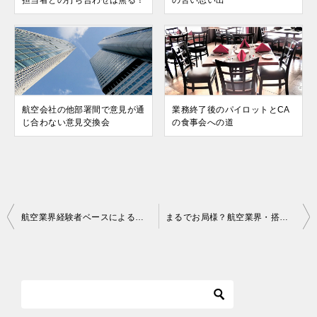
航空会社の他部署間で意見が通
業務終了後のパイロットとCA
じ合わない意見交換会
の食事会への道
投
航空業界経験者ベースによる新規航空会社の難しさ
まるでお局様？航空業界・搭降載部門のある先輩の感覚
稿
ナ
ビ
ゲ