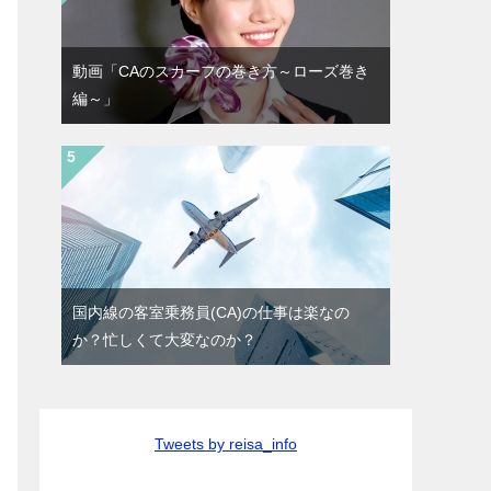
動画「CAのスカーフの巻き方～ローズ巻き
編～」
国内線の客室乗務員(CA)の仕事は楽なの
か？忙しくて大変なのか？
Tweets by reisa_info