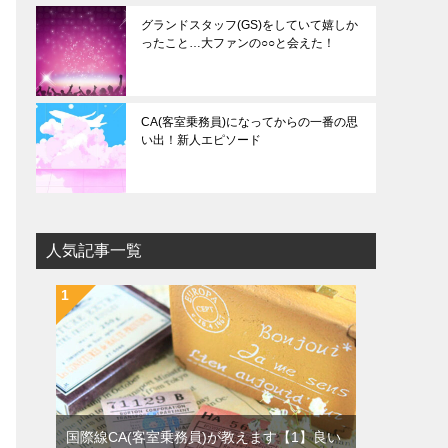
グランドスタッフ(GS)をしていて嬉しか
ったこと…大ファンの○○と会えた！
CA(客室乗務員)になってからの一番の思
い出！新人エピソード
人気記事一覧
国際線CA(客室乗務員)が教えます【1】良い