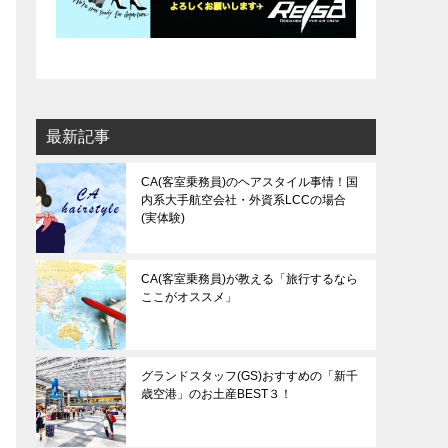
最新記事
CA(客室乗務員)のヘアスタイル事情！国
内系大手航空会社・外資系LCCの場合
(実体験)
CA(客室乗務員)が教える「旅行するなら
ここがオススメ」
グランドスタッフ(GS)おすすめの「新千
歳空港」のお土産BEST３！