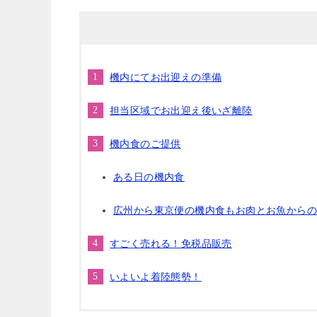
機内にてお出迎えの準備
担当区域でお出迎え後いざ離陸
機内食のご提供
ある日の機内食
広州から東京便の機内食もお肉とお魚から
すごく売れる！免税品販売
いよいよ着陸態勢！