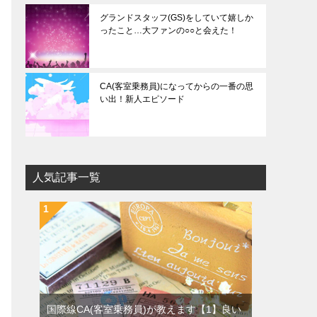
グランドスタッフ(GS)をしていて嬉しか
ったこと…大ファンの○○と会えた！
CA(客室乗務員)になってからの一番の思
い出！新人エピソード
人気記事一覧
国際線CA(客室乗務員)が教えます【1】良い