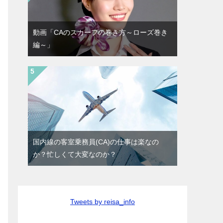
動画「CAのスカーフの巻き方～ローズ巻き
編～」
国内線の客室乗務員(CA)の仕事は楽なの
か？忙しくて大変なのか？
Tweets by reisa_info