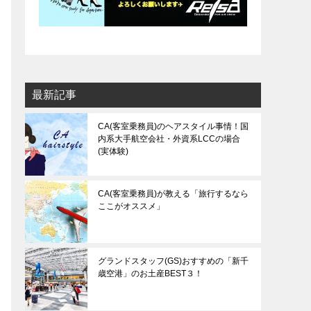
最新記事
CA(客室乗務員)のヘアスタイル事情！国
内系大手航空会社・外資系LCCの場合
(実体験)
CA(客室乗務員)が教える「旅行するなら
ここがオススメ」
グランドスタッフ(GS)おすすめの「新千
歳空港」のお土産BEST３！