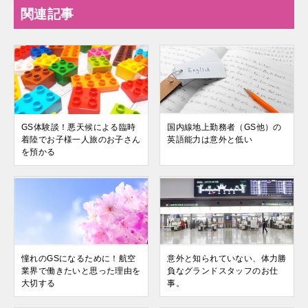
関連記事
GS体験談！悪天候による臨時
国内線地上勤務者（GS他）の
着陸でお子様一人旅のお子さん
英語能力は意外と低い
を預かる
憧れのGSになるために！航空
意外と知られていない、体力勝
業界で働きたいと思った理由を
負なグランドスタッフのお仕
大切する
事。