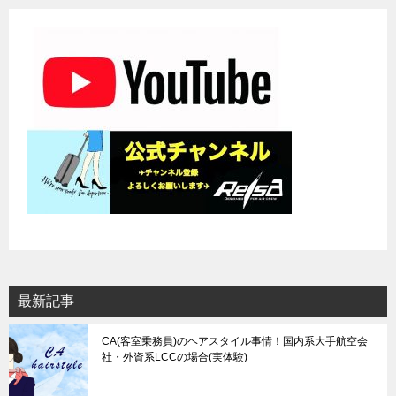
シ
ョ
ン
最新記事
CA(客室乗務員)のヘアスタイル事情！国内系大手航空会
社・外資系LCCの場合(実体験)