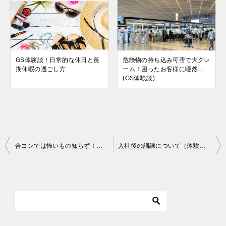
GS体験談！日常的な休日と長
危険物の持ち込み可否で大クレ
期休暇の過ごし方
ーム！困ったお客様に唖然…
(GS体験談)
投
合コンでは怖いもの知らず！モテ職グランドスタッフの恋愛事情
入社後の訓練について（体験談）
稿
ナ
ビ
ゲ
ー