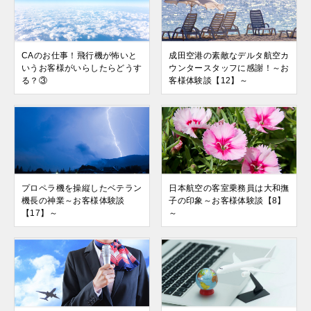
CAのお仕事！飛行機が怖いと
成田空港の素敵なデルタ航空カ
いうお客様がいらしたらどうす
ウンタースタッフに感謝！～お
る？③
客様体験談【12】～
プロペラ機を操縦したベテラン
日本航空の客室乗務員は大和撫
機長の神業～お客様体験談
子の印象～お客様体験談【8】
【17】～
～