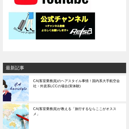
最新記事
CA(客室乗務員)のヘアスタイル事情！国内系大手航空会
社・外資系LCCの場合(実体験)
CA(客室乗務員)が教える「旅行するならここがオスス
メ」