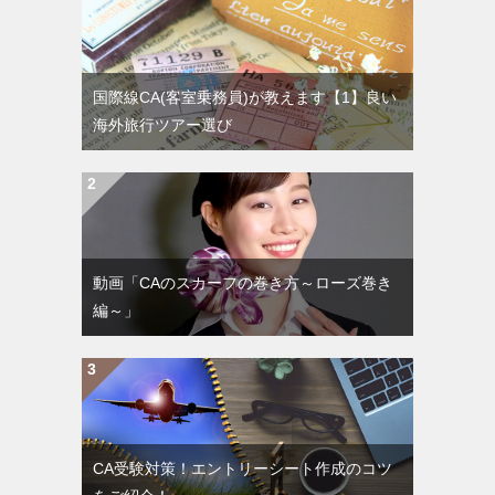
国際線CA(客室乗務員)が教えます【1】良い
海外旅行ツアー選び
動画「CAのスカーフの巻き方～ローズ巻き
編～」
CA受験対策！エントリーシート作成のコツ