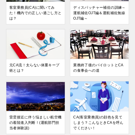
客室乗務員(CA)に聞いてみ
ディスパッチャー補佐の訓練～
た！機内での正しい過ごし方と
運航補佐OJT編＆運航補佐無線
は？
OJT編～
元CA流！太らない体重キープ
業務終了後のパイロットとCA
術とは？
の食事会への道
雷雲接近に伴う悩ましい航空機
CA(客室乗務員)の顔色を見て
の着陸進入判断！(運航部門担
しまう？こんなときCAを呼ん
当者体験談)
でください！