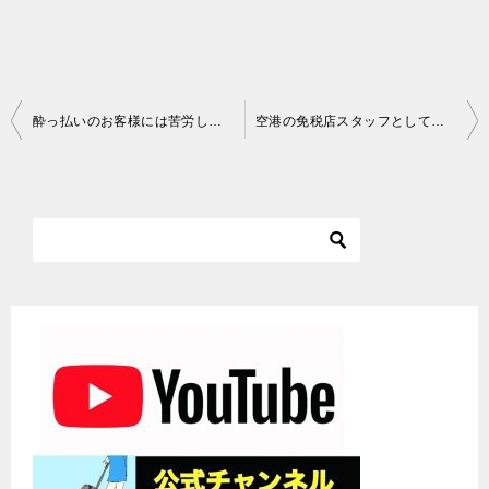
投
酔っ払いのお客様には苦労します（航空業界スタッフ体験談）
空港の免税店スタッフとして働いた経験（GS体験談）
稿
ナ
ビ
ゲ
ー
シ
ョ
ン