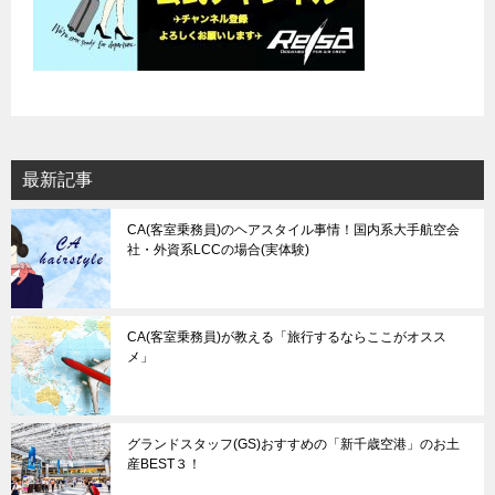
最新記事
CA(客室乗務員)のヘアスタイル事情！国内系大手航空会
社・外資系LCCの場合(実体験)
CA(客室乗務員)が教える「旅行するならここがオスス
メ」
グランドスタッフ(GS)おすすめの「新千歳空港」のお土
産BEST３！