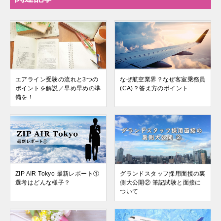
エアライン受験の流れと3つの
なぜ航空業界？なぜ客室乗務員
ポイントを解説／早め早めの準
(CA)？答え方のポイント
備を！
ZIP AIR Tokyo 最新レポート①
グランドスタッフ採用面接の裏
選考はどんな様子？
側大公開② 筆記試験と面接に
ついて