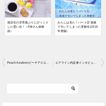
就活生の非常識ぶりにびっくり
わたしは見た！パート② 面接
した思い出！（F姉さん体験
で引いてしまった受験生(2019
談）
年度版)
投
Peach Aviation(ピーチアビエーション) 一次オーディション
エアライン内定者インタビュー～合格のためにやった9つのこと～後編
稿
ナ
ビ
ゲ
ー