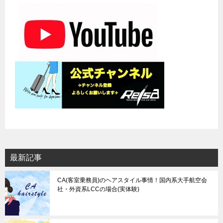
シ
ョ
ン
最新記事
CA(客室乗務員)のヘアスタイル事情！国内系大手航空会
社・外資系LCCの場合(実体験)