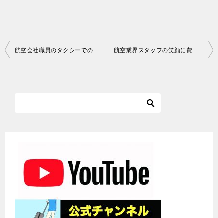
投
航空会社職員のタクシーでの出退勤事情
航空業界スタッフの笑顔に費やすエネルギーは多大！
稿
ナ
ビ
ゲ
ー
シ
ョ
ン