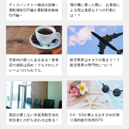
ディスパッチャー補佐の訓練～
飛行機に乗った際に、お客様に
運航補佐OJT編＆運航補佐無線
よる実は迷惑な３つの行動と
OJT編～
は！？
空港内の困ったあるある！飲食
航空業界はオタクの集まり！？
店の値段は高め！でもそれにク
航空業界の専門性について
レームつけられても。
英語が通じない外資系航空会社
CA・GSが教えるおすすめ日帰
担当者との打ち合わせは焦る！
り国内旅行先BEST3