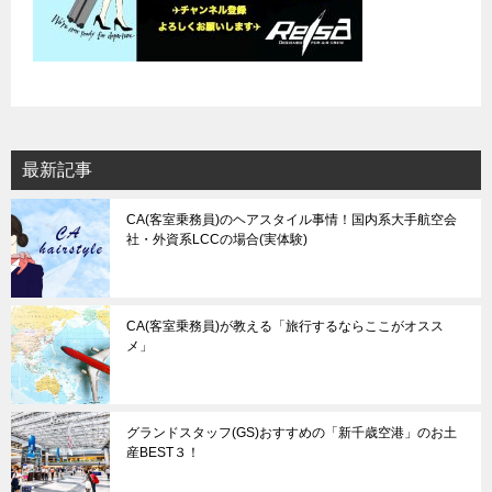
最新記事
CA(客室乗務員)のヘアスタイル事情！国内系大手航空会
社・外資系LCCの場合(実体験)
CA(客室乗務員)が教える「旅行するならここがオスス
メ」
グランドスタッフ(GS)おすすめの「新千歳空港」のお土
産BEST３！