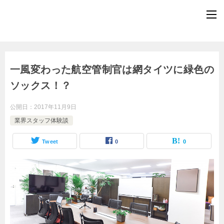
一風変わった航空管制官は網タイツに緑色の
ソックス！？
公開日：
2017年11月9日
業界スタッフ体験談
Tweet
0
0